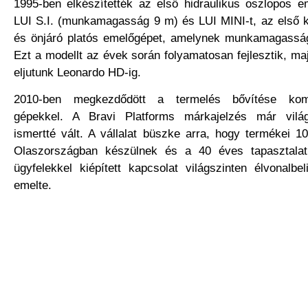
1995-ben elkészítették az első hidraulikus oszlopos e
LUI S.I. (munkamagasság 9 m) és LUI MINI-t, az első 
és önjáró platós emelőgépet, amelynek munkamagassá
Ezt a modellt az évek során folyamatosan fejlesztik, ma
eljutunk Leonardo HD-ig.
2010-ben megkezdődött a termelés bővítése kom
gépekkel. A Bravi Platforms márkajelzés már világ
ismertté vált. A vállalat büszke arra, hogy termékei 
Olaszországban készülnek és a 40 éves tapasztala
ügyfelekkel kiépített kapcsolat világszinten élvonalbe
emelte.