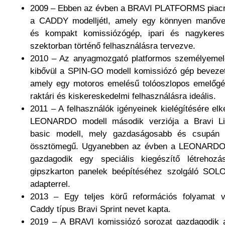
2009 – Ebben az évben a BRAVI PLATFORMS piacr
a CADDY modelljétl, amely egy könnyen manőve
és kompakt komissiózógép, ipari és nagykeres
szektorban történő felhasználásra tervezve.
2010 – Az anyagmozgató platformos személyemel
kibővül a SPIN-GO modell komissiózó gép bevezet
amely egy motoros emelésű tolóoszlopos emelőgé
raktári és kiskereskedelmi felhasználásra ideális.
2011 – A felhasználók igényeinek kielégítésére elk
LEONARDO modell második verziója a Bravi Li
basic modell, mely gazdaságosabb és csupán
össztömegű. Ugyanebben az évben a LEONARDO
gazdagodik egy speciális kiegészítő létrehozá
gipszkarton panelek beépítéséhez szolgáló SO
adapterrel.
2013 – Egy teljes körű reformációs folyamat 
Caddy típus Bravi Sprint nevet kapta.
2019 – A BRAVI komissiózó sorozat gazdagodik a