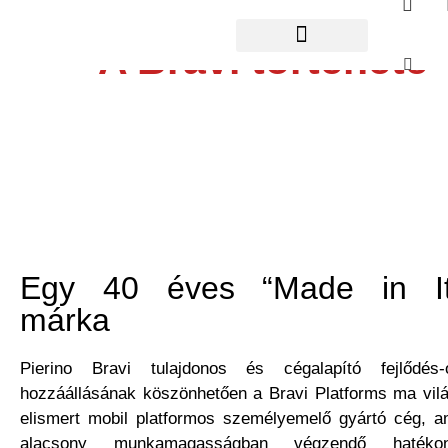
A Bravi története
Egy 40 éves “Made in It
márka​
Pierino Bravi tulajdonos és cégalapító fejlődés-or
hozzáállásának köszönhetően a Bravi Platforms ma vil
elismert mobil platformos személyemelő gyártó cég, a
alacsony munkamagasságban végzendő haték