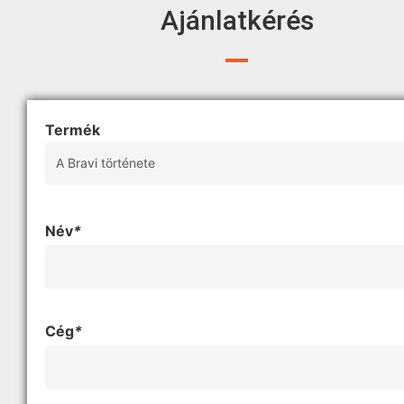
Ajánlatkérés
Termék
Név
*
Cég
*