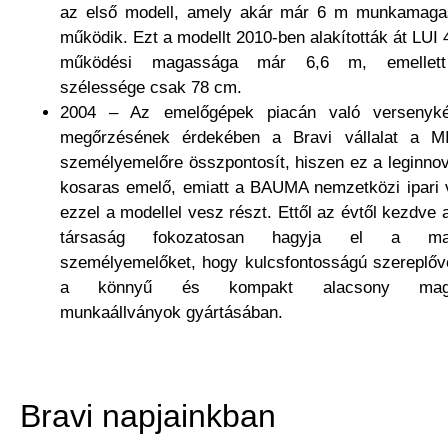
az első modell, amely akár már 6 m munkamaga
működik. Ezt a modellt 2010-ben alakították át LUI 
működési magassága már 6,6 m, emellett 
szélessége csak 78 cm.
2004 – Az emelőgépek piacán való versenyk
megőrzésének érdekében a Bravi vállalat a M
személyemelőre összpontosít, hiszen ez a leginno
kosaras emelő, emiatt a BAUMA nemzetközi ipari 
ezzel a modellel vesz részt. Ettől az évtől kezdve
társaság fokozatosan hagyja el a ma
személyemelőket, hogy kulcsfontosságú szereplőv
a könnyű és kompakt alacsony maga
munkaállványok gyártásában.
Bravi napjainkban