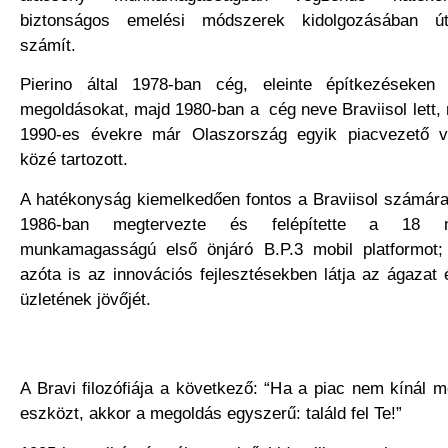
biztonságos emelési módszerek kidolgozásában út
számít.
Pierino által 1978-ban cég, eleinte építkezéseken n
megoldásokat, majd 1980-ban a cég neve Braviisol lett,
1990-es évekre már Olaszország egyik piacvezető vál
közé tartozott.
A hatékonyság kiemelkedően fontos a Braviisol számár
1986-ban megtervezte és felépítette a 18 m
munkamagasságú első önjáró B.P.3 mobil platformot; 
azóta is az innovációs fejlesztésekben látja az ágazat 
üzletének jövőjét.
A Bravi filozófiája a következő: “Ha a piac nem kínál m
eszközt, akkor a megoldás egyszerű: találd fel Te!”